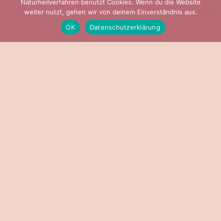
Naturheilverfahren benutzt Cookies. Wenn du die Website
weiter nutzt, gehen wir von deinem Einverständnis aus.
OK
Datenschutzerklärung
Schön das DU da bist
So steht „COS“ für den COSmos, dass
ganzheitliche was uns umgibt und hinter der Silbe
„MO“ steht der Mond für unser Unterbewusstsein.
Unter der ganzheitlichen Philosophie von Körper,
Geist und Seele vereinbare ich mit Dir deine
persönliche Individuelle Pflege. Zur Stärkung und
Unterstützung deines Potenzials, deiner inneren
Stimme und deines Immunsystems.